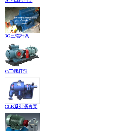
2CY齿轮油泵
3G三螺杆泵
sn三螺杆泵
CLB系列沥青泵