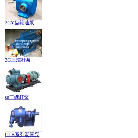
2CY齿轮油泵
3G三螺杆泵
sn三螺杆泵
CLB系列沥青泵