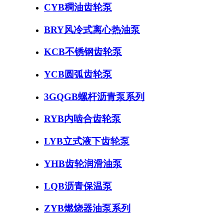
CYB稠油齿轮泵
BRY风冷式离心热油泵
KCB不锈钢齿轮泵
YCB圆弧齿轮泵
3GQGB螺杆沥青泵系列
RYB内啮合齿轮泵
LYB立式液下齿轮泵
YHB齿轮润滑油泵
LQB沥青保温泵
ZYB燃烧器油泵系列