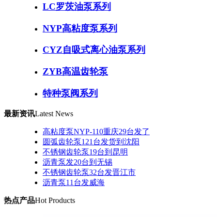
LC罗茨油泵系列
NYP高粘度泵系列
CYZ自吸式离心油泵系列
ZYB高温齿轮泵
特种泵阀系列
最新资讯
Latest News
高粘度泵NYP-110重庆29台发了
圆弧齿轮泵121台发货到沈阳
不锈钢齿轮泵19台到昆明
沥青泵发20台到无锡
不锈钢齿轮泵32台发晋江市
沥青泵11台发威海
热点产品
Hot Products