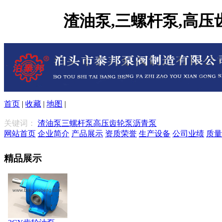
渣油泵,三螺杆泵,高
首页
|
收藏
|
地图
|
关键词：
渣油泵
三螺杆泵
高压齿轮泵
沥青泵
网站首页
企业简介
产品展示
资质荣誉
生产设备
公司业绩
质量
精品展示