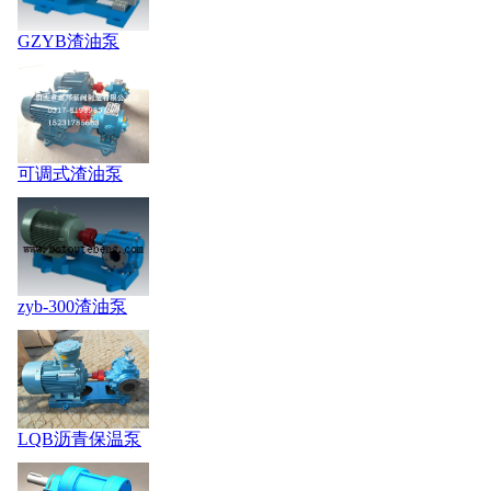
GZYB渣油泵
可调式渣油泵
zyb-300渣油泵
LQB沥青保温泵