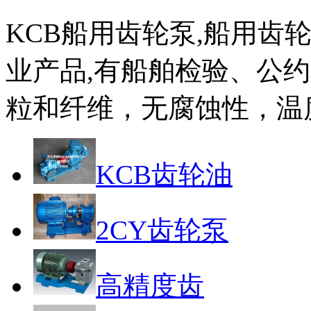
KCB船用齿轮泵,船用齿
业产品,有船舶检验、公
粒和纤维，无腐蚀性，温
KCB齿轮油
2CY齿轮泵
高精度齿