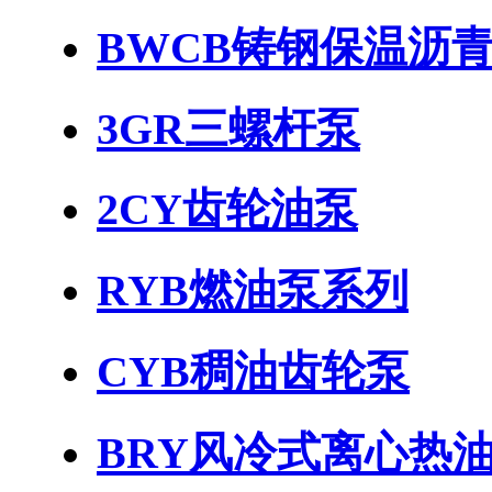
BWCB铸钢保温沥
3GR三螺杆泵
2CY齿轮油泵
RYB燃油泵系列
CYB稠油齿轮泵
BRY风冷式离心热