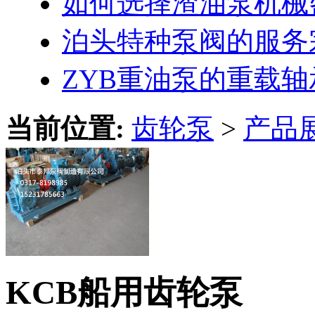
如何选择渣油泵机械
泊头特种泵阀的服务
ZYB重油泵的重载
当前位置:
齿轮泵
>
产品
KCB船用齿轮泵