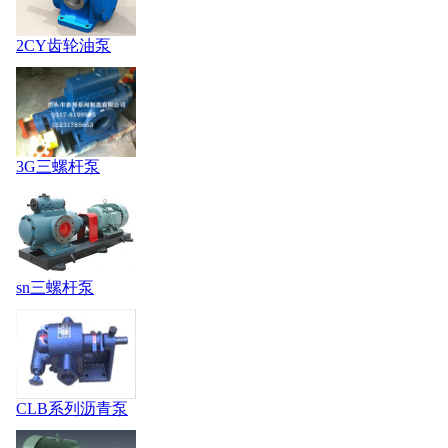
2CY齿轮油泵
3G三螺杆泵
sn三螺杆泵
CLB系列沥青泵