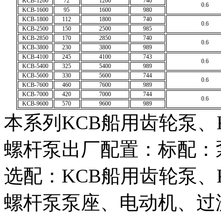
KCB-1200
72
1200
740
0.6
KCB-1600
95
1600
980
KCB-1800
112
1800
740
0.6
KCB-2500
150
2500
985
KCB-2850
170
2850
740
0.6
KCB-3800
230
3800
989
KCB-4100
245
4100
743
0.6
KCB-5400
325
5400
989
KCB-5600
330
5600
744
0.6
KCB-7600
460
7600
989
KCB-7000
420
7000
744
0.6
KCB-9600
570
9600
989
本系列KCB船用齿轮泵、
螺杆泵出厂配置：标配：
选配：KCB船用齿轮泵、
螺杆泵泵座、电动机、过