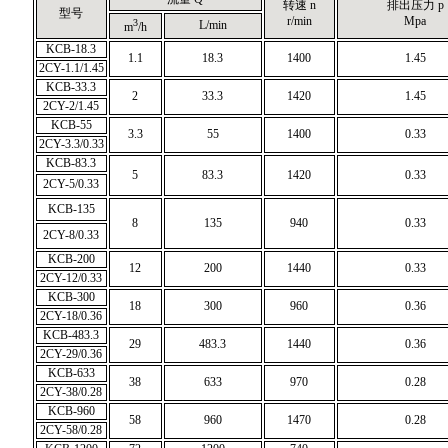
转速 n
排出压力 p
型号
r/min
Mpa
3
L/min
m
/h
KCB-18.3
1.1
18.3
1400
1.45
2CY-1.1/1.45
KCB-33.3
2
33.3
1420
1.45
2CY-2/1.45
KCB-55
3.3
55
1400
0.33
2CY-3.3/0.33
KCB-83.3
5
83.3
1420
0.33
2CY-5/0.33
KCB-135
8
135
940
0.33
2CY-8/0.33
KCB-200
12
200
1440
0.33
2CY-12/0.33
KCB-300
18
300
960
0.36
2CY-18/0.36
KCB-483.3
29
483.3
1440
0.36
2CY-29/0.36
KCB-633
38
633
970
0.28
2CY-38/0.28
KCB-960
58
960
1470
0.28
2CY-58/0.28