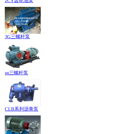
2CY齿轮油泵
3G三螺杆泵
sn三螺杆泵
CLB系列沥青泵