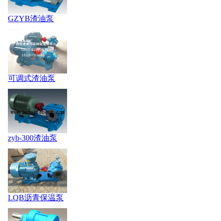
GZYB渣油泵
可调式渣油泵
zyb-300渣油泵
LQB沥青保温泵