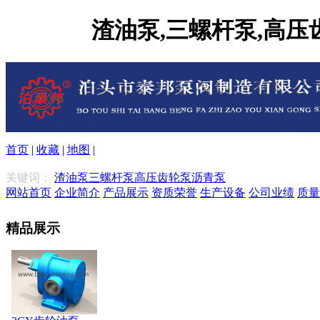
渣油泵,三螺杆泵,高
首页
|
收藏
|
地图
|
关键词：
渣油泵
三螺杆泵
高压齿轮泵
沥青泵
网站首页
企业简介
产品展示
资质荣誉
生产设备
公司业绩
质量
精品展示