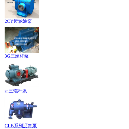
2CY齿轮油泵
3G三螺杆泵
sn三螺杆泵
CLB系列沥青泵