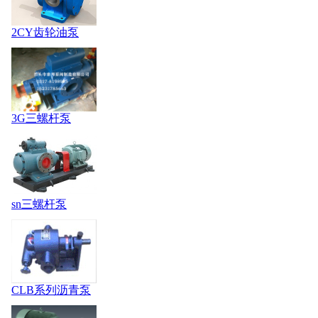
2CY齿轮油泵
3G三螺杆泵
sn三螺杆泵
CLB系列沥青泵